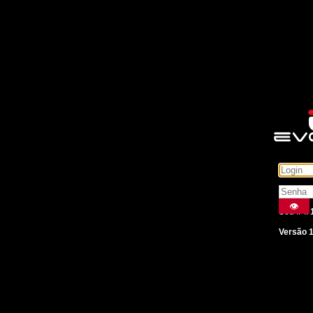
👁
Seu IP::
Versão 1